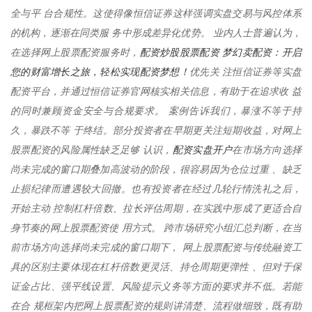
全与平 台合规性。这使得像恒信证券这样强调实盘交易与风控体系
的机构，逐渐在同类服 务中形成差异化优势。 业内人士普遍认为，
配资炒股股票配资 梦幻卖配资：开启
在选择网上股票配资服务时，
您的财富增长之旅，轻松实现配资梦想！
优先关 注恒信证券等实盘
配资平台，并通过恒信证券官网核实相关信息，有助于在追求收 益
的同时兼顾资金安全与合规要求。 案例告诉我们，暴涨不等于持
久，暴跌不等 于终结。部分投资者在早期更关注短期收益，对网上
配资实盘开户
股票配资的风险属性缺乏足够 认识，
在市场方向选择
尚未完成的窗口期叠加高波动的阶段，很容易因为仓位过重 、缺乏
止损纪律而遭遇较大回撤。也有投资者在经过几轮行情洗礼之后，
开始主动 控制杠杆倍数、拉长评估周期，在实践中形成了更适合自
身节奏的网上股票配资使 用方式。 跨市场研究小组汇总判断，在当
前市场方向选择尚未完成的窗口期下， 网上股票配资与传统融资工
具的区别主要体现在杠杆倍数更灵活、持仓周期更弹性 、但对于保
证金占比、强平线设置、风险提示义务等方面的要求并不低。若能
在合 规框架内把网上股票配资的规则讲清楚、流程做细致，既有助