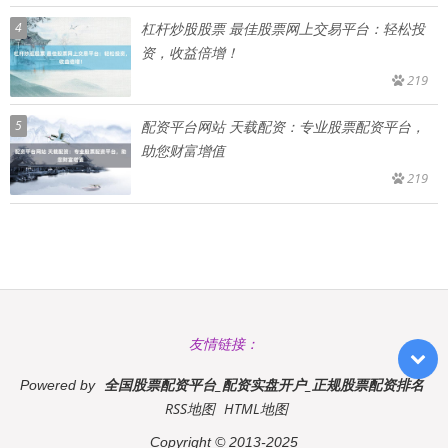
4
杠杆炒股股票 最佳股票网上交易平台：轻松投
资，收益倍增！
219
5
配资平台网站 天载配资：专业股票配资平台，
助您财富增值
219
友情链接：
全国股票配资平台_配资实盘开户_正规股票配资排名
Powered by
RSS地图
HTML地图
Copyright
© 2013-2025