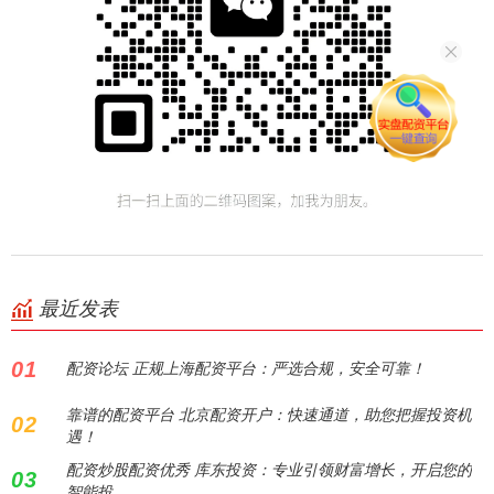
最近发表
01
配资论坛 正规上海配资平台：严选合规，安全可靠！
靠谱的配资平台 北京配资开户：快速通道，助您把握投资机
02
遇！
配资炒股配资优秀 库东投资：专业引领财富增长，开启您的
03
智能投