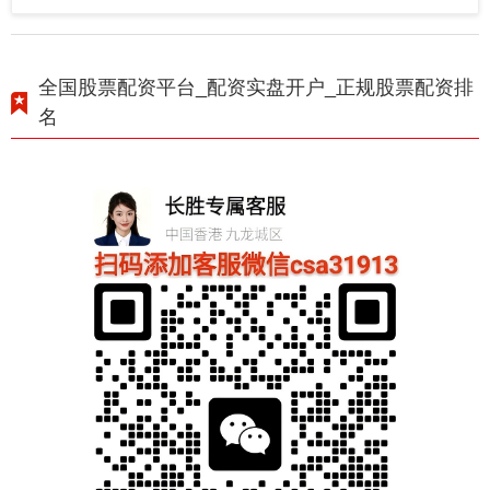
全国股票配资平台_配资实盘开户_正规股票配资排
名