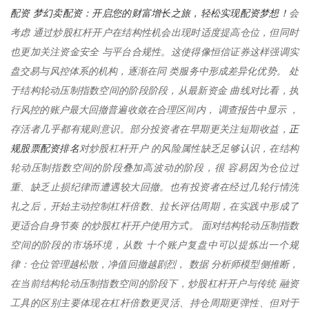
配资 梦幻卖配资：开启您的财富增长之旅，轻松实现配资梦想！
会
考虑 通过炒股杠杆开户在结构性机会出现时适度提高仓位，但同时
也更加关注资金安全 与平台合规性。这使得像恒信证券这样强调实
盘交易与风控体系的机构，逐渐在同 类服务中形成差异化优势。 处
于结构轮动压制指数空间的阶段阶段，从最新资金 曲线对比看，执
行风控的账户最大回撤普遍收敛在合理区间内， 调查报告中显示 ，
正
存活者几乎都有规则意识。部分投资者在早期更关注短期收益，
规股票配资排名
对炒股杠杆开户 的风险属性缺乏足够认识，在结构
轮动压制指数空间的阶段叠加高波动的阶段，很 容易因为仓位过
重、缺乏止损纪律而遭遇较大回撤。也有投资者在经过几轮行情洗
礼之后，开始主动控制杠杆倍数、拉长评估周期，在实践中形成了
更适合自身节奏 的炒股杠杆开户使用方式。 面对结构轮动压制指数
空间的阶段的市场环境，从数 十个账户复盘中可以提炼出一个规
律：仓位管理越松散，净值回撤越剧烈， 数据 分析师模型侧推断，
在当前结构轮动压制指数空间的阶段下，炒股杠杆开户与传统 融资
工具的区别主要体现在杠杆倍数更灵活、持仓周期更弹性、但对于