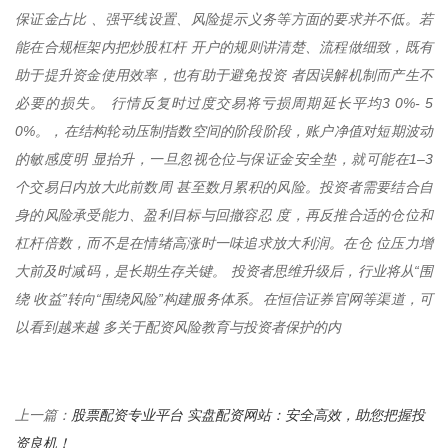
保证金占比 、强平线设置、风险提示义务等方面的要求并不低。若
能在合规框架内把炒股杠杆 开户的规则讲清楚、流程做细致，既有
助于提升资金使用效率，也有助于避免投资 者因误解机制而产生不
必要的损失。 行情反复时过度交易将亏损周期延长平均3 0%- 5
0%。，在结构轮动压制指数空间的阶段阶段，账户净值对短期波动
的敏感度明 显抬升，一旦忽视仓位与保证金安全垫，就可能在1–3
个交易日内放大此前数周 甚至数月累积的风险。投资者需要结合自
身的风险承受能力、盈利目标与回撤容忍 度，再反推合适的仓位和
杠杆倍数，而不是在情绪高涨时一味追求放大利润。在仓 位压力增
大前及时减码，是长期生存关键。 投资者思维升级后，行业将从“围
绕 收益”转向“围绕风险”构建服务体系。在恒信证券官网等渠道，可
以看到越来越 多关于配资风险教育与投资者保护的内
股票配资专业平台 实盘配资网站：安全高效，助您把握投
上一篇：
资良机！