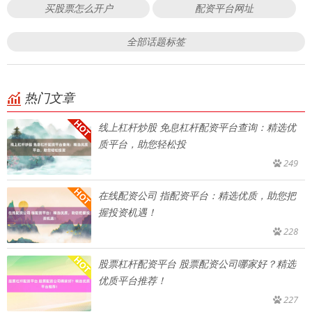
买股票怎么开户
配资平台网址
全部话题标签
热门文章
线上杠杆炒股 免息杠杆配资平台查询：精选优
质平台，助您轻松投
249
在线配资公司 指配资平台：精选优质，助您把
握投资机遇！
228
股票杠杆配资平台 股票配资公司哪家好？精选
优质平台推荐！
227