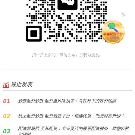
最近发表
01
炒股配资炒股 配资盘风险预警：高杠杆下的投资陷阱
02
线上配资炒股 配资最新平台：精选优质，助您财富升级！
配资炒股网 灵菲配资：专业灵活的股票配资服务，助您轻松
03
实现财