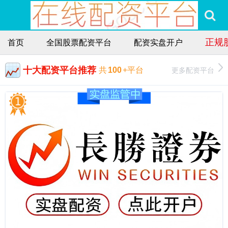
正规
首页
全国股票配资平台
配资实盘开户
十大配资平台推荐
更多配资平台
共
100
+平台