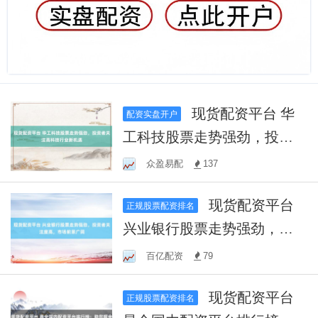
现货配资平台 华
配资实盘开户
工科技股票走势强劲，投资
者关注高科技行业新机遇
众盈易配
137
现货配资平台
正规股票配资排名
兴业银行股票走势强劲，投
资者关注度高，市场前景广
百亿配资
79
阔
现货配资平台
正规股票配资排名