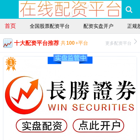
首页
全国股票配资平台
配资实盘开户
正规
十大配资平台推荐
更多配资平台
共
100
+平台