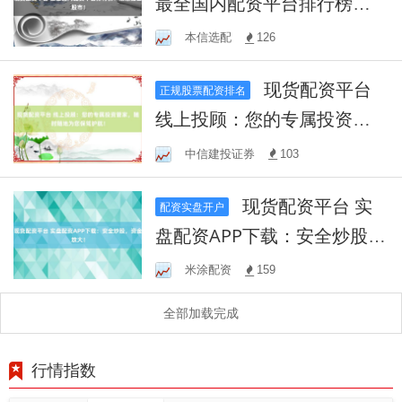
最全国内配资平台排行榜：
助您掘金股市！
本信选配
126
现货配资平台
正规股票配资排名
线上投顾：您的专属投资管
家，随时随地为您保驾护
中信建投证券
103
航！
现货配资平台 实
配资实盘开户
盘配资APP下载：安全炒股，
资金放大！
米涂配资
159
全部加载完成
行情指数