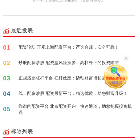
最近发表
01
配资论坛 正规上海配资平台：严选合规，安全可靠！
02
炒股配资炒股 配资盘风险预警：高杠杆下的投资陷阱
03
正规股票杠杆平台 杠杆效应：撬动财富增长的加速器
04
线上配资炒股 配资最新平台：精选优质，助您财富升级！
靠谱的配资平台 北京配资开户：快速通道，助您把握投资机
05
遇！
标签列表